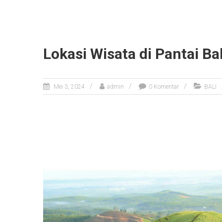
Lokasi Wisata di Pantai Ba
Mei 3, 2024
admin
0 Komentar
BALI