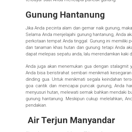
Gunung Hantanung
Jika Anda pecinta alam dan gemar naik gunung, maka
Selama Anda menjelajahi gunung hantanung, Anda ak
perkotaan tempat Anda tinggal. Gunung ini memiliki 
dan tanaman khas hutan dan gunung tetapi Anda ak
dapat melepas sepatu anda, lalu merendamkan kaki d
Anda juga akan menemukan gua dengan stalagmit ya
Anda bisa beristirahat sembari menikmati kesegaran 
dinding gua. Untuk menikmati segala keindahan ter
goa cantik dan mencapai puncak gunung, Anda harus
menyusuri hutan, melewati semak bahkan mendaki buk
gunung hantanung. Meskipun cukup melelahkan, An
pendakian.
Air Terjun Manyandar