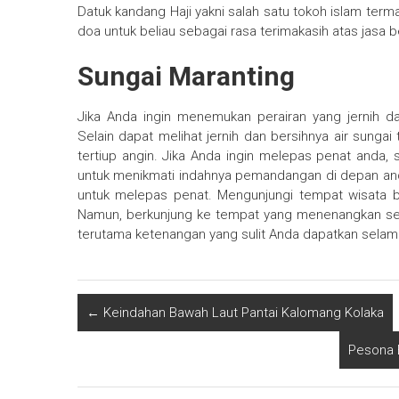
Datuk kandang Haji yakni salah satu tokoh islam ter
doa untuk beliau sebagai rasa terimakasih atas jasa
Sungai Maranting
Jika Anda ingin menemukan perairan yang jernih d
Selain dapat melihat jernih dan bersihnya air sunga
tertiup angin. Jika Anda ingin melepas penat anda, s
untuk menikmati indahnya pemandangan di depan a
untuk melepas penat. Mengunjungi tempat wisata 
Namun, berkunjung ke tempat yang menenangkan sep
terutama ketenangan yang sulit Anda dapatkan selam
←
Keindahan Bawah Laut Pantai Kalomang Kolaka
Pesona 