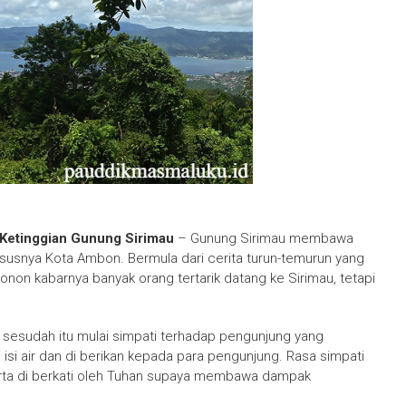
Ketinggian Gunung Sirimau
– Gunung Sirimau membawa
susnya Kota Ambon. Bermula dari cerita turun-temurun yang
onon kabarnya banyak orang tertarik datang ke Sirimau, tetapi
 sesudah itu mulai simpati terhadap pengunjung yang
i isi air dan di berikan kepada para pengunjung. Rasa simpati
-merta di berkati oleh Tuhan supaya membawa dampak