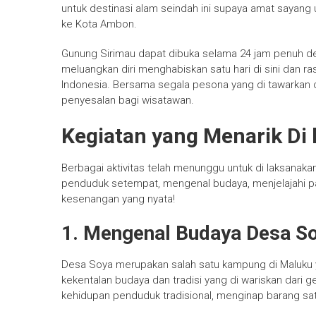
untuk destinasi alam seindah ini supaya amat sayang 
ke Kota Ambon.
Gunung Sirimau dapat dibuka selama 24 jam penuh d
meluangkan diri menghabiskan satu hari di sini dan r
Indonesia. Bersama segala pesona yang di tawarkan ole
penyesalan bagi wisatawan.
Kegiatan yang Menarik Di
Berbagai aktivitas telah menunggu untuk di laksanak
penduduk setempat, mengenal budaya, menjelajahi 
kesenangan yang nyata!
1. Mengenal Budaya Desa S
Desa Soya merupakan salah satu kampung di Maluku 
kekentalan budaya dan tradisi yang di wariskan dari 
kehidupan penduduk tradisional, menginap barang sat