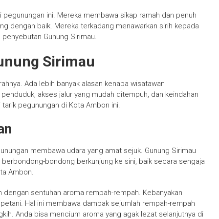
uni pegunungan ini. Mereka membawa sikap ramah dan penuh
ng dengan baik. Mereka terkadang menawarkan sirih kepada
al penyebutan Gunung Sirimau.
Gunung Sirimau
rahnya. Ada lebih banyak alasan kenapa wisatawan
penduduk, akses jalur yang mudah ditempuh, dan keindahan
tarik pegunungan di Kota Ambon ini.
an
gunungan membawa udara yang amat sejuk. Gunung Sirimau
n berbondong-bondong berkunjung ke sini, baik secara sengaja
ota Ambon.
kan dengan sentuhan aroma rempah-rempah. Kebanyakan
ai petani. Hal ini membawa dampak sejumlah rempah-rempah
gkih. Anda bisa mencium aroma yang agak lezat selanjutnya di