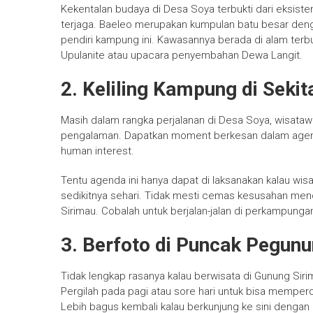
Kekentalan budaya di Desa Soya terbukti dari eksist
terjaga. Baeleo merupakan kumpulan batu besar deng
pendiri kampung ini. Kawasannya berada di alam ter
Upulanite atau upacara penyembahan Dewa Langit.
2. Keliling Kampung di Seki
Masih dalam rangka perjalanan di Desa Soya, wisataw
pengalaman. Dapatkan moment berkesan dalam agenda 
human interest.
Tentu agenda ini hanya dapat di laksanakan kalau w
sedikitnya sehari. Tidak mesti cemas kesusahan menc
Sirimau. Cobalah untuk berjalan-jalan di perkampun
3. Berfoto di Puncak Pegun
Tidak lengkap rasanya kalau berwisata di Gunung Sir
Pergilah pada pagi atau sore hari untuk bisa memper
Lebih bagus kembali kalau berkunjung ke sini dengan