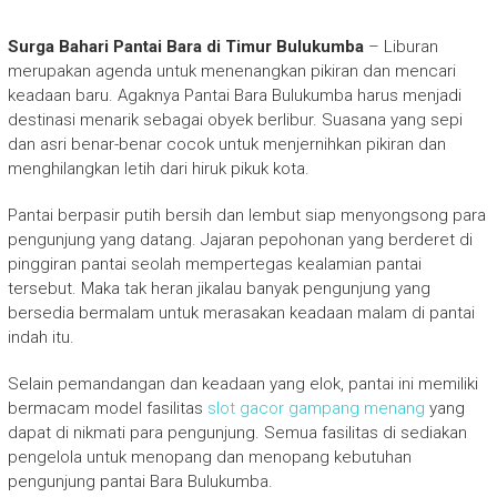
Surga Bahari Pantai Bara di Timur Bulukumba
– Liburan
merupakan agenda untuk menenangkan pikiran dan mencari
keadaan baru. Agaknya Pantai Bara Bulukumba harus menjadi
destinasi menarik sebagai obyek berlibur. Suasana yang sepi
dan asri benar-benar cocok untuk menjernihkan pikiran dan
menghilangkan letih dari hiruk pikuk kota.
Pantai berpasir putih bersih dan lembut siap menyongsong para
pengunjung yang datang. Jajaran pepohonan yang berderet di
pinggiran pantai seolah mempertegas kealamian pantai
tersebut. Maka tak heran jikalau banyak pengunjung yang
bersedia bermalam untuk merasakan keadaan malam di pantai
indah itu.
Selain pemandangan dan keadaan yang elok, pantai ini memiliki
bermacam model fasilitas
slot gacor gampang menang
yang
dapat di nikmati para pengunjung. Semua fasilitas di sediakan
pengelola untuk menopang dan menopang kebutuhan
pengunjung pantai Bara Bulukumba.