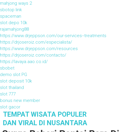
mahjong ways 2
sbotop link
spaceman
slot depo 10k
rajamahjong88
https://www.drjeppson.com/our-services--treatments
https://drjoseroiz.com/especialista/
https://www.drjeppson.com/resources
https://drjoseroiz.com/contacto/
https://lavaya.aao.co.id/
sbobet
demo slot PG
slot deposit 10k
slot thailand
slot 777
bonus new member
slot gacor
S
TEMPAT WISATA POPULER
k
DAN VIRAL DI NUSANTARA
i