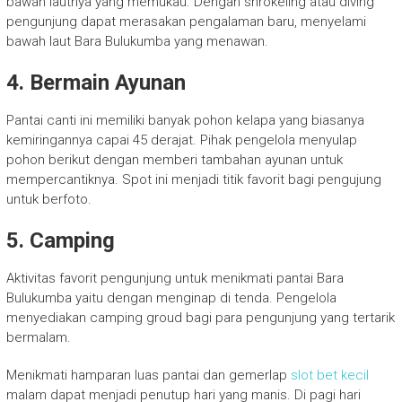
bawah lautnya yang memukau. Dengan snrokeling atau diving
pengunjung dapat merasakan pengalaman baru, menyelami
bawah laut Bara Bulukumba yang menawan.
4. Bermain Ayunan
Pantai canti ini memiliki banyak pohon kelapa yang biasanya
kemiringannya capai 45 derajat. Pihak pengelola menyulap
pohon berikut dengan memberi tambahan ayunan untuk
mempercantiknya. Spot ini menjadi titik favorit bagi pengujung
untuk berfoto.
5. Camping
Aktivitas favorit pengunjung untuk menikmati pantai Bara
Bulukumba yaitu dengan menginap di tenda. Pengelola
menyediakan camping groud bagi para pengunjung yang tertarik
bermalam.
Menikmati hamparan luas pantai dan gemerlap
slot bet kecil
malam dapat menjadi penutup hari yang manis. Di pagi hari