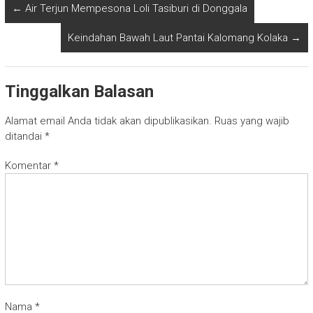
←
Air Terjun Mempesona Loli Tasiburi di Donggala
Keindahan Bawah Laut Pantai Kalomang Kolaka
→
Tinggalkan Balasan
Alamat email Anda tidak akan dipublikasikan.
Ruas yang wajib
ditandai
*
Komentar
*
Nama
*