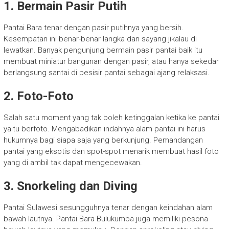
1. Bermain Pasir Putih
Pantai Bara tenar dengan pasir putihnya yang bersih.
Kesempatan ini benar-benar langka dan sayang jikalau di
lewatkan. Banyak pengunjung bermain pasir pantai baik itu
membuat miniatur bangunan dengan pasir, atau hanya sekedar
berlangsung santai di pesisir pantai sebagai ajang relaksasi.
2. Foto-Foto
Salah satu moment yang tak boleh ketinggalan ketika ke pantai
yaitu berfoto. Mengabadikan indahnya alam pantai ini harus
hukumnya bagi siapa saja yang berkunjung. Pemandangan
pantai yang eksotis dan spot-spot menarik membuat hasil foto
yang di ambil tak dapat mengecewakan.
3. Snorkeling dan Diving
Pantai Sulawesi sesungguhnya tenar dengan keindahan alam
bawah lautnya. Pantai Bara Bulukumba juga memiliki pesona