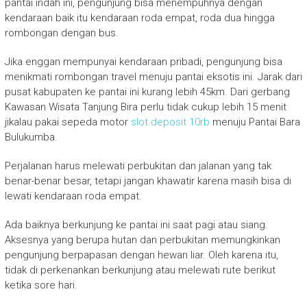
pantai indah ini, pengunjung bisa menempuhnya dengan
kendaraan baik itu kendaraan roda empat, roda dua hingga
rombongan dengan bus.
Jika enggan mempunyai kendaraan pribadi, pengunjung bisa
menikmati rombongan travel menuju pantai eksotis ini. Jarak dari
pusat kabupaten ke pantai ini kurang lebih 45km. Dari gerbang
Kawasan Wisata Tanjung Bira perlu tidak cukup lebih 15 menit
jikalau pakai sepeda motor
slot deposit 10rb
menuju Pantai Bara
Bulukumba.
Perjalanan harus melewati perbukitan dan jalanan yang tak
benar-benar besar, tetapi jangan khawatir karena masih bisa di
lewati kendaraan roda empat.
Ada baiknya berkunjung ke pantai ini saat pagi atau siang.
Aksesnya yang berupa hutan dan perbukitan memungkinkan
pengunjung berpapasan dengan hewan liar. Oleh karena itu,
tidak di perkenankan berkunjung atau melewati rute berikut
ketika sore hari.