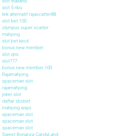
slot thailand
slot 5 ribu
link alternatif rajascatter88
slot bet 100
olympus super scatter
mahjong
slot bet kecil
bonus new member
slot qris
slot777
bonus new member 100
Rajamahjong
spaceman slot
rajamahjong
joker slot
daftar sbobet
mahjong ways
spaceman slot
spaceman slot
spaceman slot
Sweet Bonanza CandyLand