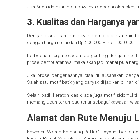
Jika Anda idamkan membawanya sebagai oleh-oleh, mak
3. Kualitas dan Harganya ya
Dengan bisnis dan jerih payah pembuatannya, kain bati
dengan harga mulai dari Rp 200.000 – Rp 1.000.000.
Perbedaan harga tersebut bergantung dengan motif y
prose pembuatannya, maka akan jadi mahal pula harg
Jika prose pengerjaannya bisa di laksanakan denga
Salah satu motif batik yang banyak di jadikan pilihan di
Selain batik keraton klasik, ada juga motif sidomukti,
memang udah terlampau tenar sebagai kawasan wisa
Alamat dan Rute Menuju 
Kawasan Wisata Kampung Batik Giriloyo ini berada di 
Imogiri, Bantul, Yogyakarta. Kampung edukasi ini men