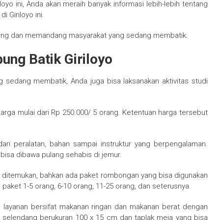
yo ini, Anda akan meraih banyak informasi lebih-lebih tentang
 Giriloyo ini.
kampung dan memandang masyarakat yang sedang membatik.
ung Batik Giriloyo
sedang membatik, Anda juga bisa laksanakan aktivitas studi
rga mulai dari Rp 250.000/ 5 orang. Ketentuan harga tersebut
ari peralatan, bahan sampai instruktur yang berpengalaman.
n bisa dibawa pulang sehabis di jemur.
a ditemukan, bahkan ada paket rombongan yang bisa digunakan
 paket 1-5 orang, 6-10 orang, 11-25 orang, dan seterusnya.
h layanan bersifat makanan ringan dan makanan berat dengan
k selendang berukuran 100 x 15 cm dan taplak meja yang bisa