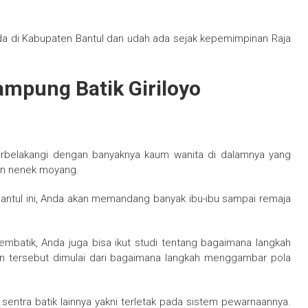
 ada di Kabupaten Bantul dan udah ada sejak kepemimpinan Raja
Kampung Batik Giriloyo
arbelakangi dengan banyaknya kaum wanita di dalamnya yang
n nenek moyang.
Bantul ini, Anda akan memandang banyak ibu-ibu sampai remaja
batik, Anda juga bisa ikut studi tentang bagaimana langkah
n tersebut dimulai dari bagaimana langkah menggambar pola
n sentra batik lainnya yakni terletak pada sistem pewarnaannya.