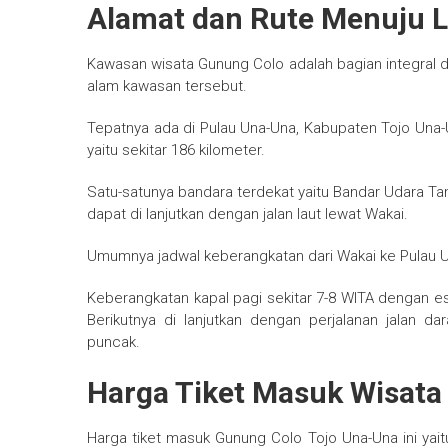
Alamat dan Rute Menuju 
Kawasan wisata Gunung Colo adalah bagian integral 
alam kawasan tersebut.
Tepatnya ada di Pulau Una-Una, Kabupaten Tojo Una-U
yaitu sekitar 186 kilometer.
Satu-satunya bandara terdekat yaitu Bandar Udara Ta
dapat di lanjutkan dengan jalan laut lewat Wakai.
Umumnya jadwal keberangkatan dari Wakai ke Pulau U
Keberangkatan kapal pagi sekitar 7-8 WITA dengan est
Berikutnya di lanjutkan dengan perjalanan jalan 
puncak.
Harga Tiket Masuk Wisata
Harga tiket masuk Gunung Colo Tojo Una-Una ini yait