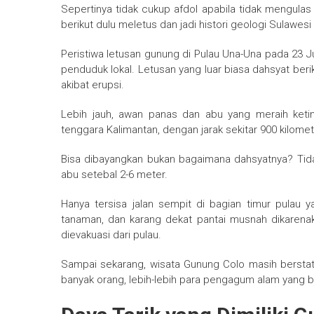
Sepertinya tidak cukup afdol apabila tidak mengul
berikut dulu meletus dan jadi histori geologi Sulawes
Peristiwa letusan gunung di Pulau Una-Una pada 23 Ju
penduduk lokal. Letusan yang luar biasa dahsyat ber
akibat erupsi.
Lebih jauh, awan panas dan abu yang meraih ketin
tenggara Kalimantan, dengan jarak sekitar 900 kilomete
Bisa dibayangkan bukan bagaimana dahsyatnya? Tidak 
abu setebal 2-6 meter.
Hanya tersisa jalan sempit di bagian timur pulau 
tanaman, dan karang dekat pantai musnah dikarena
dievakuasi dari pulau.
Sampai sekarang, wisata Gunung Colo masih berstatus
banyak orang, lebih-lebih para pengagum alam yang 