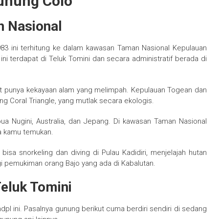
Gunung Colo
 Nasional
983 ini terhitung ke dalam kawasan Taman Nasional Kepulauan
i terdapat di Teluk Tomini dan secara administratif berada di
kut punya kekayaan alam yang melimpah. Kepulauan Togean dan
ng Coral Triangle, yang mutlak secara ekologis.
 Papua Nugini, Australia, dan Jepang. Di kawasan Taman Nasional
sa kamu temukan.
isa snorkeling dan diving di Pulau Kadidiri, menjelajah hutan
i pemukiman orang Bajo yang ada di Kabalutan.
Teluk Tomini
pl ini. Pasalnya gunung berikut cuma berdiri sendiri di sedang